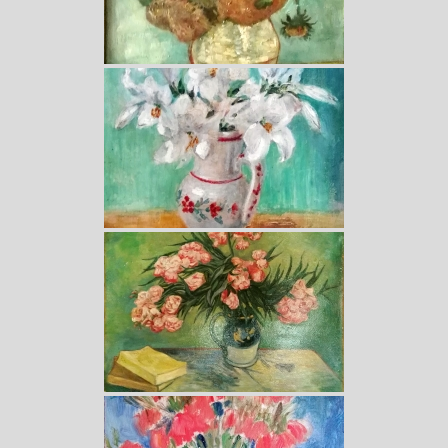
Erinnerungen von Lisi Nagl (Kaumberg)
Kaumberger Ansichten
Kopien
Kinder
Landschaften
Stilleben
Portraits
Postkartenbilder
Aquarelle
Ölbilder
Alle Bilder